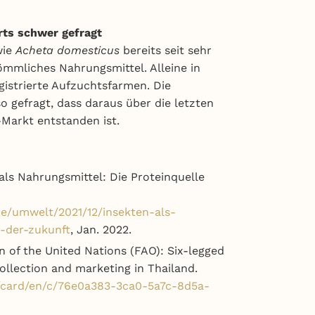
rts schwer gefragt
wie
Acheta domesticus
bereits seit sehr
ömmliches Nahrungsmittel. Alleine in
gistrierte Aufzuchtsfarmen. Die
so gefragt, dass daraus über die letzten
-Markt entstanden ist.
als Nahrungsmittel: Die Proteinquelle
de/umwelt/2021/12/insekten-als-
e-der-zukunft
, Jan. 2022.
n of the United Nations (FAO): Six-legged
collection and marketing in Thailand.
s/card/en/c/76e0a383-3ca0-5a7c-8d5a-